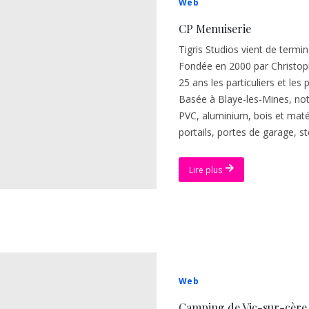
Web
CP Menuiserie
Tigris Studios vient de termin
Fondée en 2000 par Christo
25 ans les particuliers et les
Basée à Blaye-les-Mines, not
PVC, aluminium, bois et matér
portails, portes de garage, st
Lire plus
Web
Camping de Vic-sur-cère