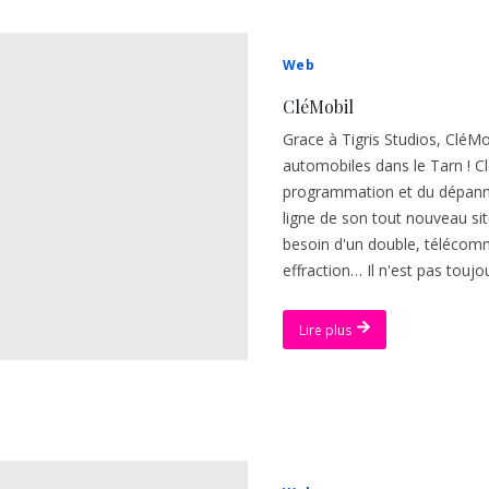
Web
CléMobil
Grace à Tigris Studios, CléMo
automobiles dans le Tarn ! Cl
programmation et du dépannag
ligne de son tout nouveau site 
besoin d'un double, télécom
effraction… Il n'est pas toujou
Lire plus