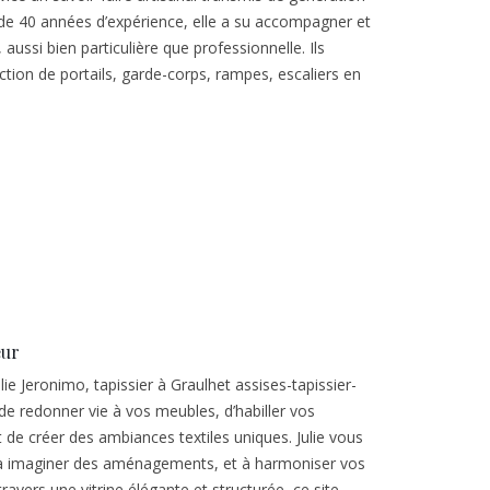
 de 40 années d’expérience, elle a su accompagner et
, aussi bien particulière que professionnelle. Ils
ction de portails, garde-corps, rampes, escaliers en
eur
ie Jeronimo, tapissier à Graulhet assises-tapissier-
de redonner vie à vos meubles, d’habiller vos
et de créer des ambiances textiles uniques. Julie vous
, à imaginer des aménagements, et à harmoniser vos
travers une vitrine élégante et structurée, ce site